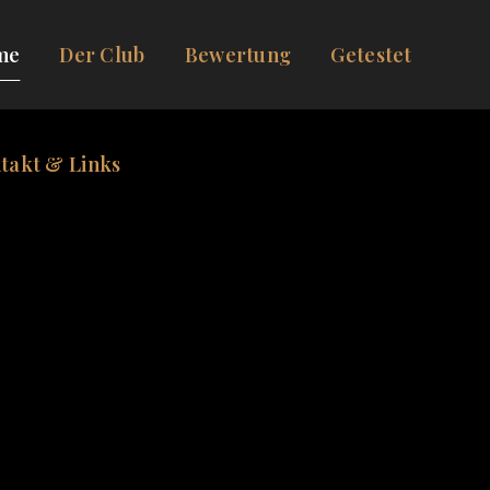
me
Der Club
Bewertung
Getestet
takt & Links