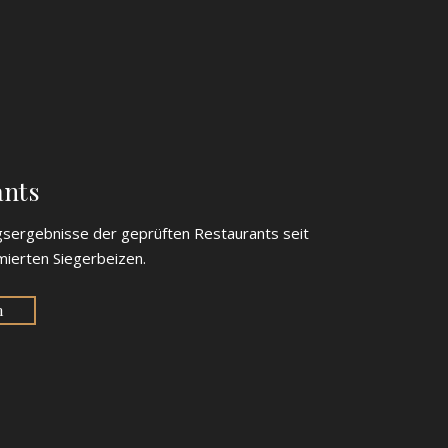
.
ants
gsergebnisse der geprüften Restaurants seit
mierten Siegerbeizen.
n